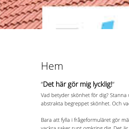
Hem
“
Det här gör mig lycklig!
“
Vad betyder skönhet för dig? Stanna 
abstrakta begreppet skönhet. Och vad s
Bara att fylla i frågeformuläret gör m
vackra saker runt omkring dig. Det ä