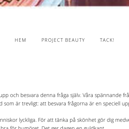
HEM
PROJECT BEAUTY
TACK!
upp och besvara denna fråga själv. Våra spännande fråg
om är trevligt: att besvara frågorna är en speciell upple
änniskor lyckliga. För att tänka på skönhet gör dig medv
r bra för humöret. Det ger dagen en guldkant.