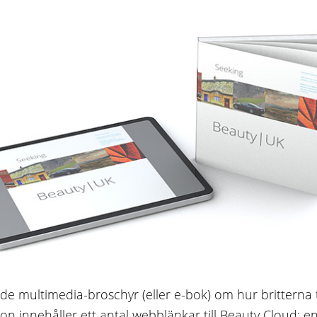
e multimedia-broschyr (eller e-bok) om hur britterna 
on innehåller ett antal webblänkar till Beauty Cloud: e