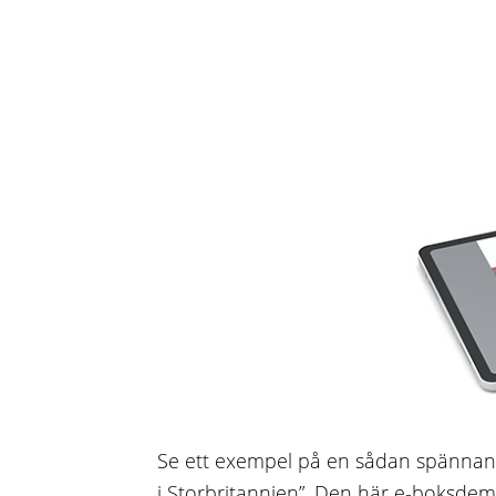
Se ett exempel på en sådan spännand
i Storbritannien”. Den här e-boksdem