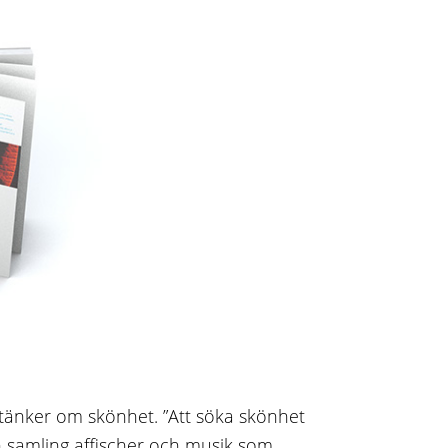
tänker om skönhet. ”Att söka skönhet
n samling affischer och musik som