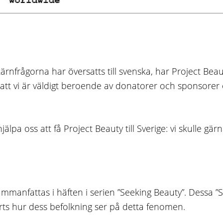
 kärnfrågorna
har översatts till svensk
a
, har Project Beaut
att vi är väldigt beroende av donatorer och sponsorer oc
älpa oss att få Project Beauty till Sverige: vi skulle gä
mmanfattas i häften i serien ”Seeking Beauty”. Dessa ”S
ts hur dess befolkning ser på detta fenomen.