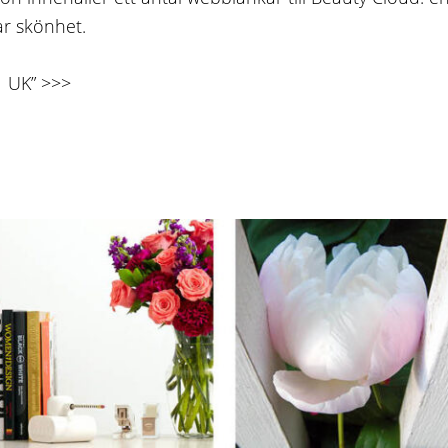
ar skönhet.
| UK” >>>